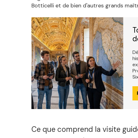
Botticelli et de bien d'autres grands maît
T
d
Dé
hi
ex
Pr
Si
Ce que comprend la visite guid